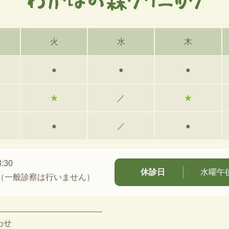
火
水
木
●
●
●
★
／
★
●
／
●
:30
休診日
水曜午
（一般診察は行いません）
わせ