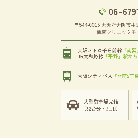
06-679
〒544-0015
大阪府大阪市生野
巽南クリニックモ
大阪メトロ千日前線
『南巽
JR大和路線
『平野』駅か
大阪シティバス
『巽南5丁
大型駐車場完備
（82台分・共用）