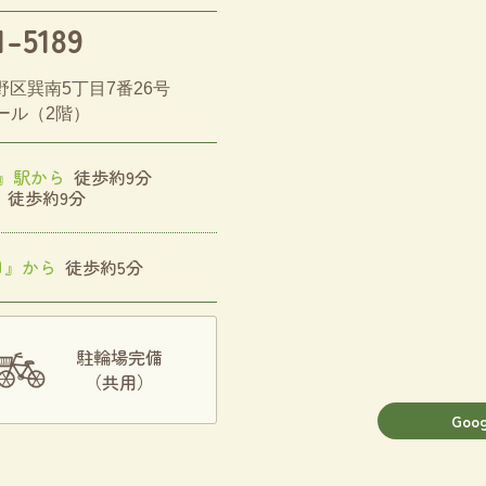
1-5189
区巽南5丁目7番26号
ール（2階）
』駅から
徒歩約9分
ら
徒歩約9分
目』から
徒歩約5分
駐輪場完備
（共用）
Goo